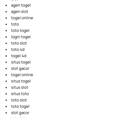
agen togel
agen slot
togel online
toto
toto togel
login togel
toto slot
toto 4d
togel 4d
situs togel
slot gacor
togel online
situs togel
situs slot
situs toto
toto slot
toto togel
slot gacor