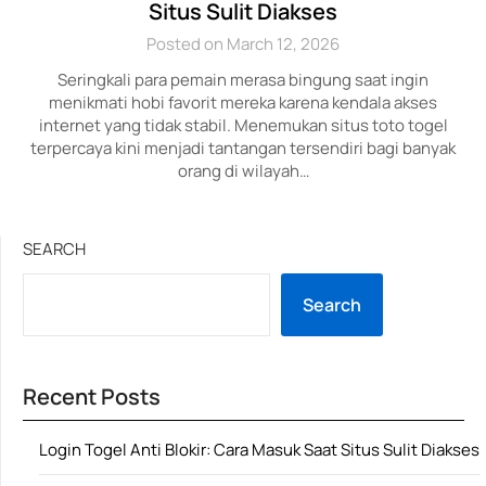
Situs Sulit Diakses
Posted on March 12, 2026
Seringkali para pemain merasa bingung saat ingin
menikmati hobi favorit mereka karena kendala akses
internet yang tidak stabil. Menemukan situs toto togel
terpercaya kini menjadi tantangan tersendiri bagi banyak
orang di wilayah…
SEARCH
Search
Recent Posts
Login Togel Anti Blokir: Cara Masuk Saat Situs Sulit Diakses