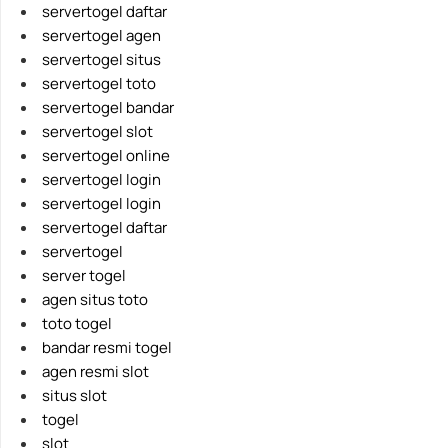
servertogel daftar
servertogel agen
servertogel situs
servertogel toto
servertogel bandar
servertogel slot
servertogel online
servertogel login
servertogel login
servertogel daftar
servertogel
server togel
agen situs toto
toto togel
bandar resmi togel
agen resmi slot
situs slot
togel
slot