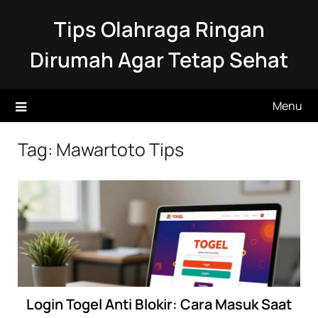
Skip
Tips Olahraga Ringan
to
content
Dirumah Agar Tetap Sehat
Menu
Tag:
Mawartoto Tips
Login Togel Anti Blokir: Cara Masuk Saat