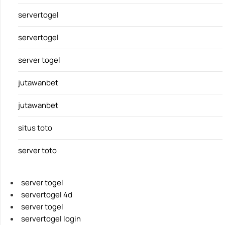
servertogel
servertogel
server togel
jutawanbet
jutawanbet
situs toto
server toto
server togel
servertogel 4d
server togel
servertogel login